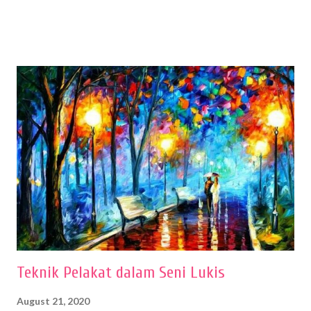
sehingga hasilnya bisa dilihat. Peran alat dan bahan sangat
menentukan untuk menghasilkan gambar bentuk yang baik. Dalam
buku Panduan Menggambar Manusia Menggunakan Media Pensil
(2010) karya Irfan Abdul Rohman, peralatan gambar yang dipakai
memiliki spesifikasi berbeda sesuai jenisnya. Berikut peralatan
menggambar bentuk: 1. Kertas Gambar Kegiatan menggambar
membutuhkan kertas yang baik agar proses pembuatan gambar lebih
nyaman dan maksimal. Bahan kertas yang baik salah satu syaratnya
adalah tidak mudah sobek, mengingat menggambar merupakan
proses menggores dan menghapus. Kertas adalah bahan yang paling
ideal digunakan untuk menggambar. Dalam menggambar
menggunakan pen...
Teknik Pelakat dalam Seni Lukis
August 21, 2020