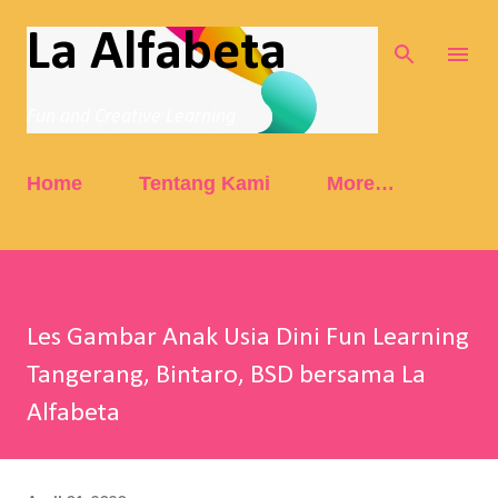
Skip to main content
La Alfabeta
Fun and Creative Learning
Home
Tentang Kami
More…
Les Gambar Anak Usia Dini Fun Learning
Tangerang, Bintaro, BSD bersama La
Alfabeta