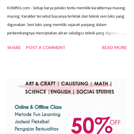
KOMPAS.com - Setiap karya pelukis tentu memiliki karakternya masing-
masing. Karakter tersebut biasanya terletak dari teknik seni lukis yang
digunakan. Seni lukis yang memiliki sejarah panjang dalam
perkembangnya menciptakan aliran sekaligus teknik yang digunakan.
Dalam buku Pita Maha: Gerakan Seni Lukis Bali 1930-an (2018) karya
SHARE
POST A COMMENT
READ MORE
Wayan Kun Adnyana, teknik yang berbeda tentunya akan
menghasilkan karya yang berbeda pula. Dari berbagai teknik yang
ada, salah satu teknik yang sering digunakan adalah teknik plakat.
Teknik plakat adalah salah satu teknik melukis atau menggambar yang
menggunakan bahan dasar cat air, cat akrilik, atau cat minyak dengan
sapuan warna cat yang tebal. Dengan memberikan sapuan warna
yang tebal, maka lukisan terkesan colourfull. Teknik plakat digunakan
pelukis untuk menghasilkan lukisan yang mempesona dan tentunya
bernilai tinggi. Ciri teknik plakat Ciri-ciri teknik plakat, yaitu: Sapuan
warna yang kental dan tebal. Hasil lukisan menutupi seluruh bagian
medianya Mem...