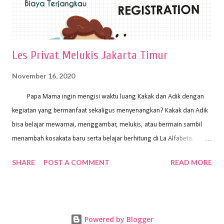
Les Privat Melukis Jakarta Timur
November 16, 2020
Papa Mama ingin mengisi waktu luang Kakak dan Adik dengan
kegiatan yang bermanfaat sekaligus menyenangkan? Kakak dan Adik
bisa belajar mewarnai, menggambar, melukis, atau bermain sambil
menambah kosakata baru serta belajar berhitung di La Alfabeta.
Santai saja Papa Mama, Kakak pengajar La Alfabeta sabar dan kreatif
SHARE
POST A COMMENT
READ MORE
kok untuk mengajar dengan metode yang fun, La Alfabeta
menggunakan konsep bermain sambil belajar, jadi anak-anak tidak
merasa terbebani dan tidak cepat bosan. ⁣⁣ Ayo Papa Mama, tunggu
apa lagi? Jangan ragu-ragu untuk daftar les Art and Craft bersama La
Powered by Blogger
Alfabeta. ⁣⁣⁣⁣Ada pilihan online class maupun offline class lho! Cek