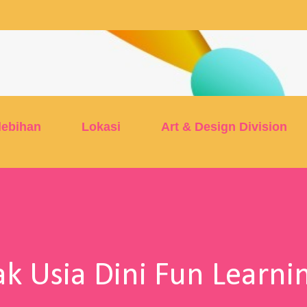
Skip to main content
lebihan
Lokasi
Art & Design Division
k Usia Dini Fun Learni