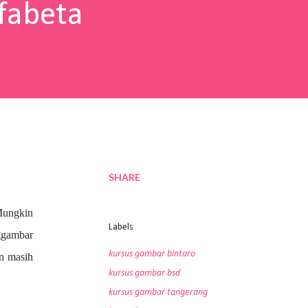
fabeta
SHARE
Mungkin
Labels
nggambar
kursus gambar bintaro
an masih
kursus gambar bsd
kursus gambar tangerang