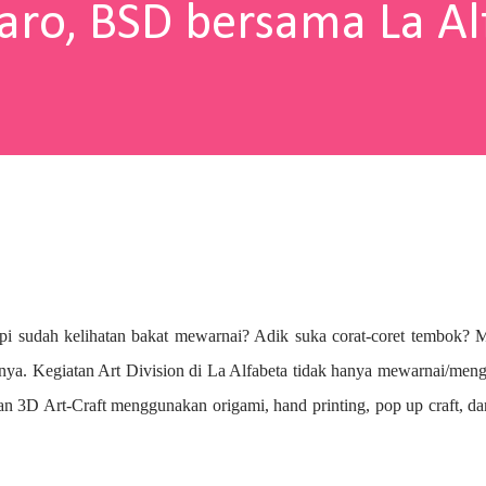
aro, BSD bersama La Al
pi sudah kelihatan bakat mewarnai? A
dik suka corat-coret tembok? 
nya. Kegiatan Art Division di La Alfabeta tidak hanya mewarnai/me
n 3D Art-Craft menggunakan origami, hand printing, pop up craft, d