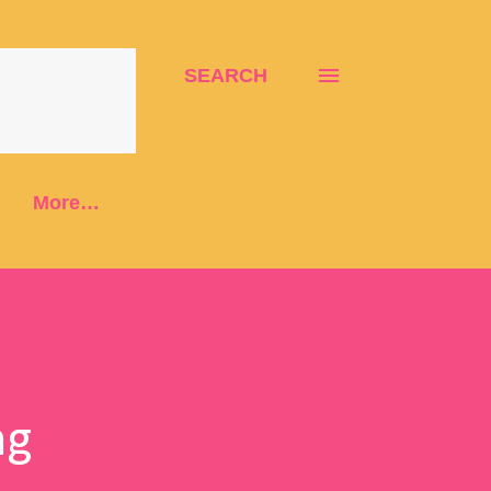
SEARCH
More…
ng