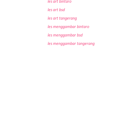
les art bintaro
les art bsd
les art tangerang
les menggambar bintaro
les menggambar bsd
les menggambar tangerang