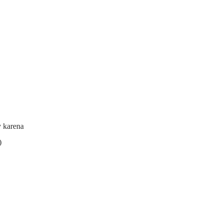
y karena
)