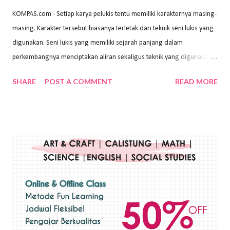
KOMPAS.com - Setiap karya pelukis tentu memiliki karakternya masing-
masing. Karakter tersebut biasanya terletak dari teknik seni lukis yang
digunakan. Seni lukis yang memiliki sejarah panjang dalam
perkembangnya menciptakan aliran sekaligus teknik yang digunakan.
Dalam buku Pita Maha: Gerakan Seni Lukis Bali 1930-an (2018) karya
SHARE
POST A COMMENT
READ MORE
Wayan Kun Adnyana, teknik yang berbeda tentunya akan
menghasilkan karya yang berbeda pula. Dari berbagai teknik yang
ada, salah satu teknik yang sering digunakan adalah teknik plakat.
Teknik plakat adalah salah satu teknik melukis atau menggambar yang
menggunakan bahan dasar cat air, cat akrilik, atau cat minyak dengan
sapuan warna cat yang tebal. Dengan memberikan sapuan warna
yang tebal, maka lukisan terkesan colourfull. Teknik plakat digunakan
pelukis untuk menghasilkan lukisan yang mempesona dan tentunya
bernilai tinggi. Ciri teknik plakat Ciri-ciri teknik plakat, yaitu: Sapuan
warna yang kental dan tebal. Hasil lukisan menutupi seluruh bagian
medianya Mem...