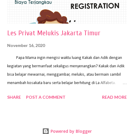
Les Privat Melukis Jakarta Timur
November 16, 2020
Papa Mama ingin mengisi waktu luang Kakak dan Adik dengan
kegiatan yang bermanfaat sekaligus menyenangkan? Kakak dan Adik
bisa belajar mewarnai, menggambar, melukis, atau bermain sambil
menambah kosakata baru serta belajar berhitung di La Alfabeta.
Santai saja Papa Mama, Kakak pengajar La Alfabeta sabar dan kreatif
SHARE
POST A COMMENT
READ MORE
kok untuk mengajar dengan metode yang fun, La Alfabeta
menggunakan konsep bermain sambil belajar, jadi anak-anak tidak
merasa terbebani dan tidak cepat bosan. ⁣⁣ Ayo Papa Mama, tunggu
apa lagi? Jangan ragu-ragu untuk daftar les Art and Craft bersama La
Powered by Blogger
Alfabeta. ⁣⁣⁣⁣Ada pilihan online class maupun offline class lho! Cek