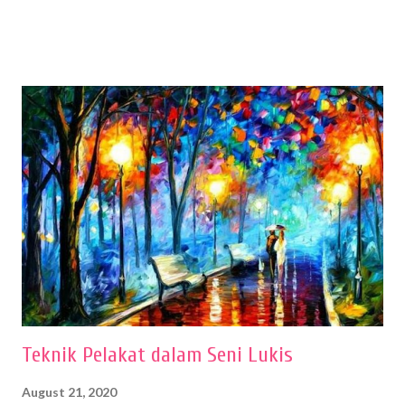
sehingga hasilnya bisa dilihat. Peran alat dan bahan sangat
menentukan untuk menghasilkan gambar bentuk yang baik. Dalam
buku Panduan Menggambar Manusia Menggunakan Media Pensil
(2010) karya Irfan Abdul Rohman, peralatan gambar yang dipakai
memiliki spesifikasi berbeda sesuai jenisnya. Berikut peralatan
menggambar bentuk: 1. Kertas Gambar Kegiatan menggambar
membutuhkan kertas yang baik agar proses pembuatan gambar lebih
nyaman dan maksimal. Bahan kertas yang baik salah satu syaratnya
adalah tidak mudah sobek, mengingat menggambar merupakan
proses menggores dan menghapus. Kertas adalah bahan yang paling
ideal digunakan untuk menggambar. Dalam menggambar
menggunakan pen...
Teknik Pelakat dalam Seni Lukis
August 21, 2020