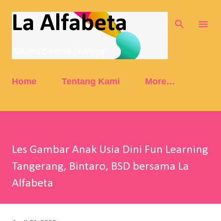
Skip to main content
La Alfabeta
Fun and Creative Learning
Home
Tentang Kami
More…
Les Gambar Anak Usia Dini Fun Learning
Tangerang, Bintaro, BSD bersama La
Alfabeta